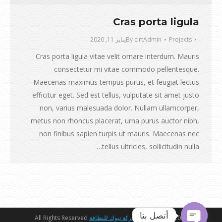
Cras porta ligula
Projects
cirtAdmin
By
يناير 11, 2020
Cras porta ligula vitae velit ornare interdum. Mauris
consectetur mi vitae commodo pellentesque.
Maecenas maximus tempus purus, et feugiat lectus
efficitur eget. Sed est tellus, vulputate sit amet justo
non, varius malesuada dolor. Nullam ullamcorper,
metus non rhoncus placerat, urna purus auctor nibh,
non finibus sapien turpis ut mauris. Maecenas nec
tellus ultricies, sollicitudin nulla…
أتصل بنا
Copyright 2023 ©
شركة تبوك للنظافة
All Rights Reserved