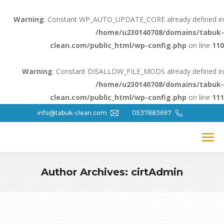
Warning
: Constant WP_AUTO_UPDATE_CORE already defined in
/home/u230140708/domains/tabuk-
clean.com/public_html/wp-config.php
on line
110
Warning
: Constant DISALLOW_FILE_MODS already defined in
/home/u230140708/domains/tabuk-
clean.com/public_html/wp-config.php
on line
111
info@tabuk-clean.com
0537883697
Author Archives:
cirtAdmin
You are here: