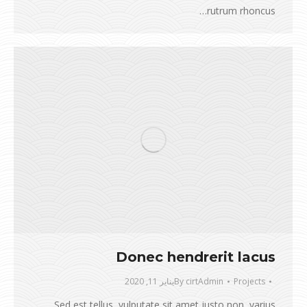
rutrum rhoncus…
Donec hendrerit lacus
Projects
cirtAdmin
By
يناير 11, 2020
Sed est tellus, vulputate sit amet justo non, varius