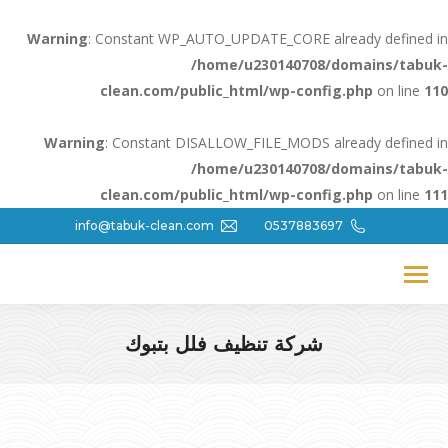
Warning
: Constant WP_AUTO_UPDATE_CORE already defined in
/home/u230140708/domains/tabuk-
clean.com/public_html/wp-config.php
on line
110
Warning
: Constant DISALLOW_FILE_MODS already defined in
/home/u230140708/domains/tabuk-
clean.com/public_html/wp-config.php
on line
111
info@tabuk-clean.com
0537883697
شركة تنظيف فلل بتبوك
You are here: